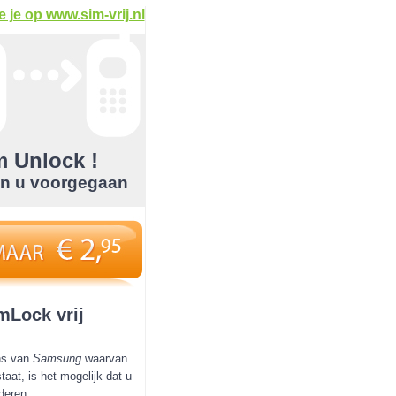
 je op www.sim-vrij.nl
 Unlock !
jn u voorgegaan
mLock vrij
ons van
Samsung
waarvan
taat, is het mogelijk dat u
deren.