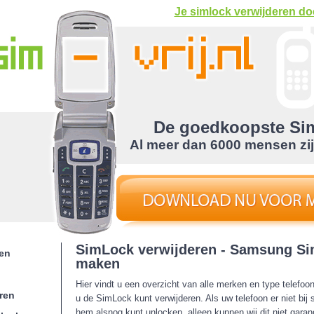
Je simlock verwijderen doe
De goedkoopste Sim
Al meer dan 6000 mensen zi
SimLock verwijderen - Samsung Si
en
maken
Hier vindt u een overzicht van alle merken en type telefo
ren
u de SimLock kunt verwijderen. Als uw telefoon er niet bij s
hem alsnog kunt unlocken, alleen kunnen wij dit niet garan